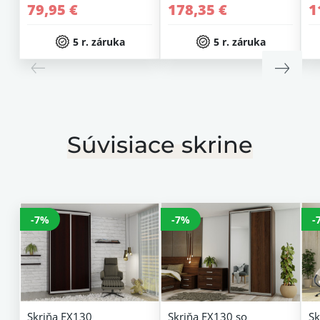
79,95 €
178,35 €
1
5 r. záruka
5 r. záruka
Súvisiace skrine
-7%
-7%
-
Skriňa EX130
Skriňa EX130 so
Sk