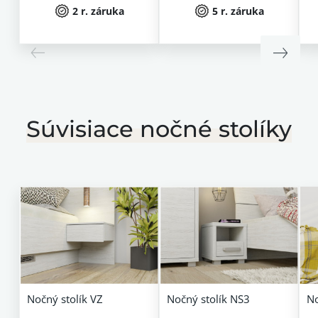
2 r. záruka
5 r. záruka
Súvisiace nočné stolíky
Nočný stolík VZ
Nočný stolík NS3
No