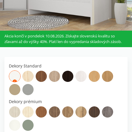
Akcia končí v pondelok 10.08.2026. Získajte slovenskú kvalitu so
zľavami až do výšky 40%. Platí len do vypredania skladových zásob.
Dekory štandard
Dekory prémium