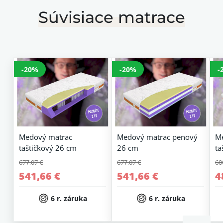
Súvisiace matrace
-20%
-20%
-
Medový matrac
Medový matrac penový
M
taštičkový 26 cm
26 cm
ta
677,07 €
677,07 €
60
541,66 €
541,66 €
4
6 r. záruka
6 r. záruka