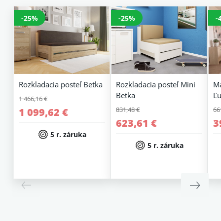
-25%
-25%
-
Rozkladacia posteľ Betka
Rozkladacia posteľ Mini
Ma
Betka
Ľu
1 466,16 €
831,48 €
66
1 099,62 €
623,61 €
3
5 r. záruka
5 r. záruka