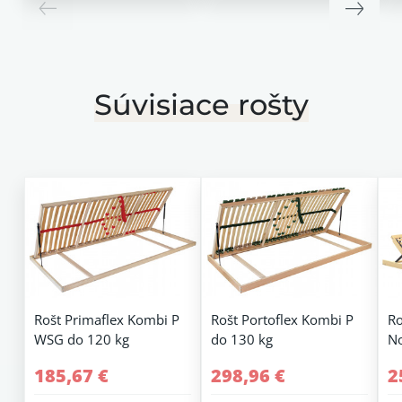
Súvisiace rošty
Rošt Primaflex Kombi P
Rošt Portoflex Kombi P
Ro
WSG do 120 kg
do 130 kg
No
185,67 €
298,96 €
2