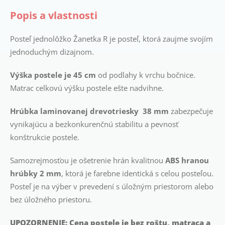
Popis a vlastnosti
Posteľ jednolôžko Žanetka R je posteľ, ktorá zaujme svojím
jednoduchým dizajnom.
Výška postele je 45 cm
od podlahy k vrchu bočnice.
Matrac celkovú výšku postele ešte nadvihne.
Hrúbka laminovanej drevotriesky 38 mm
zabezpečuje
vynikajúcu a bezkonkurenčnú stabilitu a pevnosť
konštrukcie postele.
Samozrejmosťou je ošetrenie hrán kvalitnou
ABS hranou
hrúbky 2 mm
, ktorá je farebne identická s celou posteľou.
Posteľ je na výber v prevedení s úložným priestorom alebo
bez úložného priestoru.
UPOZORNENIE: Cena postele je bez roštu, matraca a