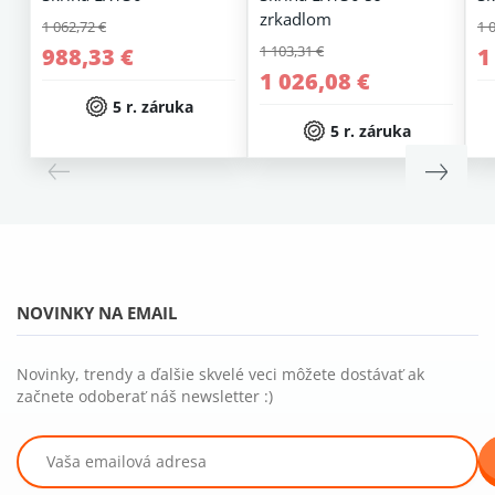
zrkadlom
1 062,72 €
1 
1 103,31 €
988,33 €
1
1 026,08 €
5 r. záruka
5 r. záruka
NOVINKY NA EMAIL
Novinky, trendy a ďalšie skvelé veci môžete dostávať ak
začnete odoberať náš newsletter :)