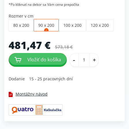
*Po kliknutí na dekor sa Vám cena prepočíta
Rozmer v cm
80 x 200
90 x 200
100 x 200
120 x 200
481,47 €
573,18 €
-
+
Vložiť do košíka
Dodanie
15 - 25 pracovných dní
Montážny návod