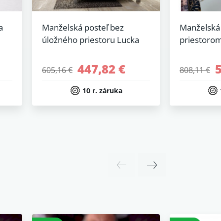
a
Manželská posteľ bez
Manželská 
úložného priestoru Lucka
priestoro
447,82 €
605,16 €
808,11 €
10 r. záruka