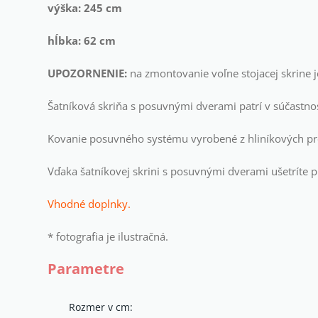
výška: 245 cm
hĺbka: 62 cm
UPOZORNENIE:
na zmontovanie voľne stojacej skrine 
Šatníková skriňa
s posuvnými dverami patrí v súčastnos
Kovanie posuvného systému vyrobené z hliníkových pro
Vďaka šatníkovej skrini s posuvnými dverami ušetríte pr
Vhodné doplnky.
* fotografia je ilustračná.
Parametre
Rozmer v cm: