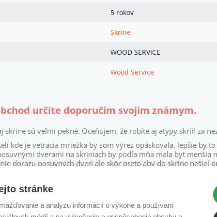
5 rokov
Skrine
WOOD SERVICE
Wood Service
obchod určite doporučím svojim známym.
aj skrine sú veľmi pekné. Oceňujem, že robíte aj atypy skríň za n
eli kde je vetracia mriežka by som výrez opáskovala, lepšie by to 
osuvnými dverami na skriniach by podľa mňa mala byť menšia me
nie dorazu posuvných dverí ale skôr preto aby do skrine nešiel p
chod určite doporučím svojim známym.
ejto stránke
em
Jožka, Turie, 31.8.2017
ažďovanie a analýzu informácií o výkone a používaní
sociálnych médií a na vylepšenie a prispôsobenie obsahu a