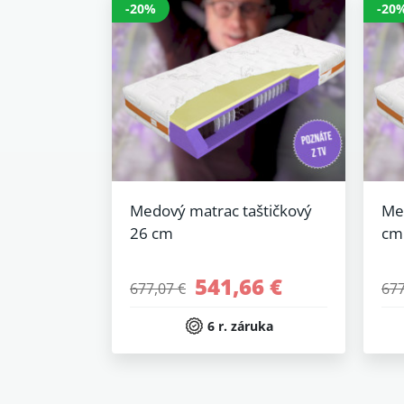
-20%
-20
Medový matrac taštičkový
Me
26 cm
cm
541,66 €
677,07 €
677
6 r. záruka