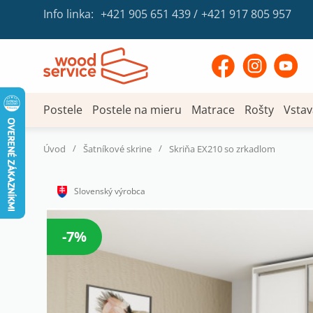
Info linka:
+421 905 651 439
/
+421 917 805 957
Postele
Postele na mieru
Matrace
Rošty
Vstav
/
/
Úvod
Šatníkové skrine
Skriňa EX210 so zrkadlom
Slovenský výrobca
-7%