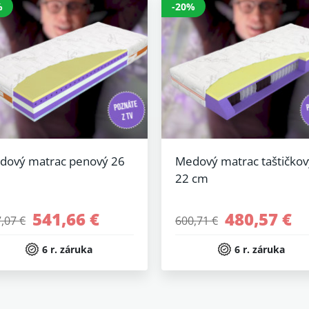
%
-20%
dový matrac penový 26
Medový matrac taštičkov
22 cm
541,66 €
480,57 €
,07 €
600,71 €
6 r. záruka
6 r. záruka