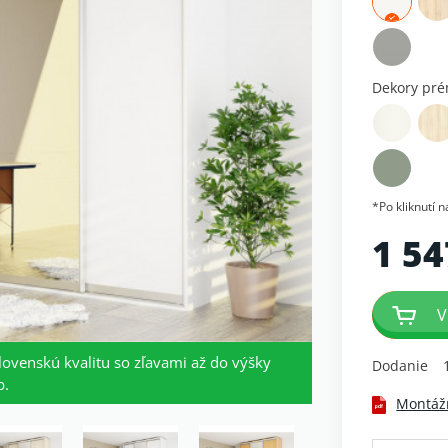
Dekory pr
*Po kliknutí 
1 54
V
lovenskú kvalitu so zľavami až do výšky
Dodanie
b.
Montáž