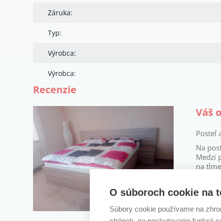
Záruka:
Typ:
Výrobca:
Výrobca:
Recenzie
Váš 
Posteľ 
Na post
Medzi p
na tlme
Váš ob
O súboroch cookie na t
Ďakuj
Boďová 
Súbory cookie používame na zhrom
stránok, na poskytovanie funkcií 