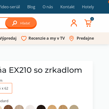
Video-seriál
Blog
O nás
Kontakt
Hotely
0
Hľadať
Výpredaj
Recenzie a my v TV
Predajne
ňa EX210 so zrkadlom
cm
5 x 62
ndard