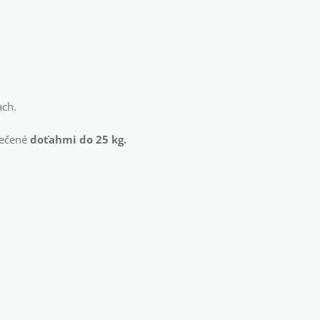
ach.
pečené
doťahmi do 25 kg.