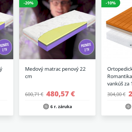
-20%
-10%
ý
Medový matrac penový 22
Ortopedic
cm
Romantika
vankúš za 
480,57 €
600,71 €
304,00 €
6 r. záruka