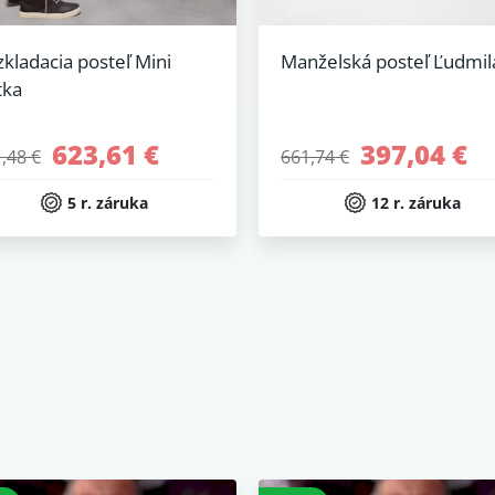
kladacia posteľ Mini
Manželská posteľ Ľudmil
tka
623,61 €
397,04 €
,48 €
661,74 €
5 r. záruka
12 r. záruka