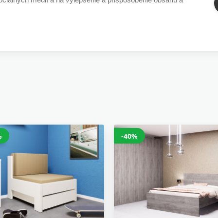
%
-40%