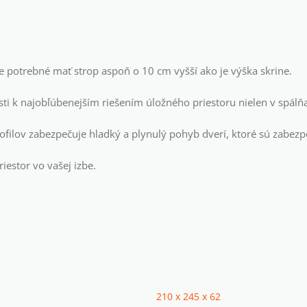
je potrebné mať strop aspoň o 10 cm vyšší ako je výška skrine.
ti k najobľúbenejším riešením úložného priestoru nielen v spálň
filov zabezpečuje hladký a plynulý pohyb dverí, ktoré sú zabez
iestor vo vašej izbe.
210 x 245 x 62