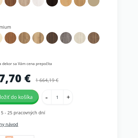
émium
na dekor sa Vám cena prepočíta
7,70 €
1 664,19 €
-
+
ložiť do košíka
15 - 25 pracovných dní
ny návod