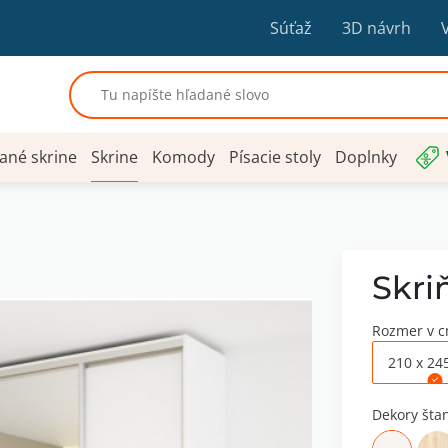
Súťaž
3D návrh
ané skrine
Skrine
Komody
Písacie stoly
Doplnky
Skri
Rozmer v 
210 x 24
Dekory šta