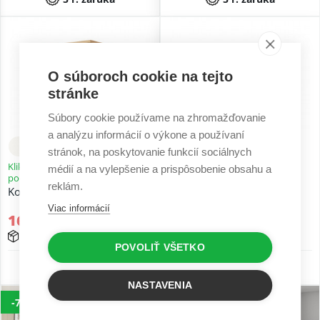
O súboroch cookie na tejto
stránke
Súbory cookie používame na zhromažďovanie
a analýzu informácií o výkone a používaní
stránok, na poskytovanie funkcií sociálnych
Kliknite a prefarbite si výrobok
Kliknite a prefarbite si výrobok
médií a na vylepšenie a prispôsobenie obsahu a
podľa seba
podľa seba
reklám.
Kontajner EX2-600
Kontajner EX1-600
Viac informácií
163,59 €
94,30 €
15 - 25 prac. dní
15 - 25 prac. dní
POVOLIŤ VŠETKO
5 r. záruka
5 r. záruka
NASTAVENIA
-7%
-7%