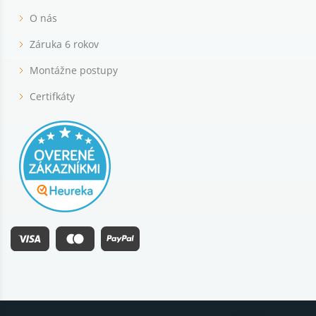
O nás
Záruka 6 rokov
Montážne postupy
Certifkáty