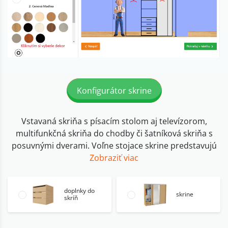
Konfigurátor skrine
Vstavaná skriňa s písacím stolom aj televízorom,
multifunkčná skriňa do chodby či šatníková skriňa s
posuvnými dverami. Voľne stojace skrine predstavujú
Zobraziť viac
doplnky do
skrine
skríň