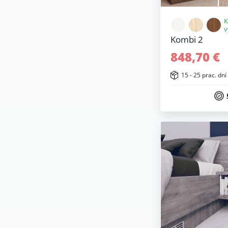
K
v
Kombi 2
848,70 €
15 - 25 prac. dní