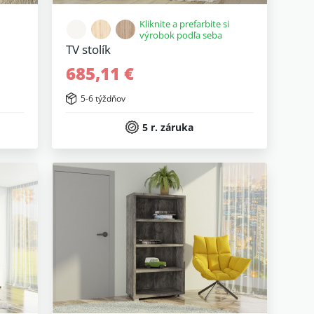
Kliknite a prefarbite si
výrobok podľa seba
TV stolík
685,11 €
5-6 týždňov
5 r. záruka