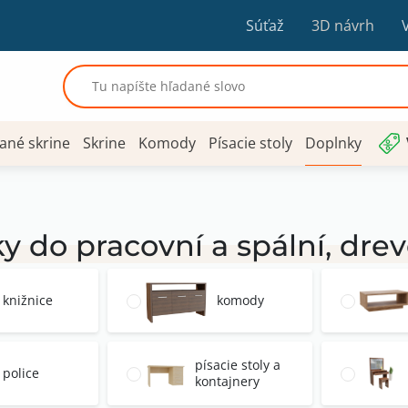
Súťaž
3D návrh
ané skrine
Skrine
Komody
Písacie stoly
Doplnky
y do pracovní a spální, dr
knižnice
komody
písacie stoly a
police
kontajnery