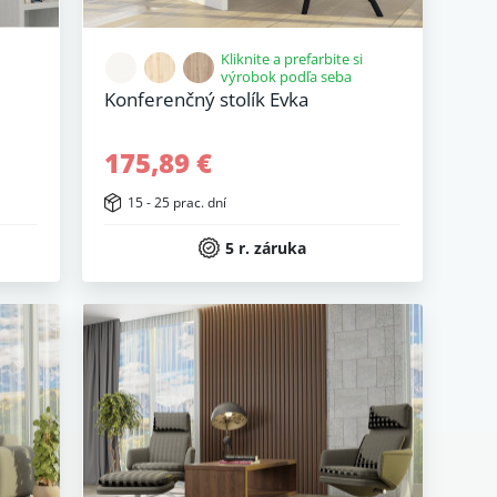
Kliknite a prefarbite si
výrobok podľa seba
Konferenčný stolík Evka
175,89 €
15 - 25 prac. dní
5 r. záruka