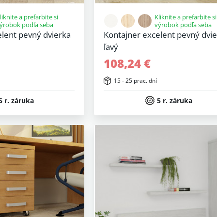
liknite a prefarbite si
Kliknite a prefarbite si
ýrobok podľa seba
výrobok podľa seba
elent pevný dvierka
Kontajner excelent pevný dvi
ľavý
108,24 €
15 - 25 prac. dní
5 r. záruka
5 r. záruka