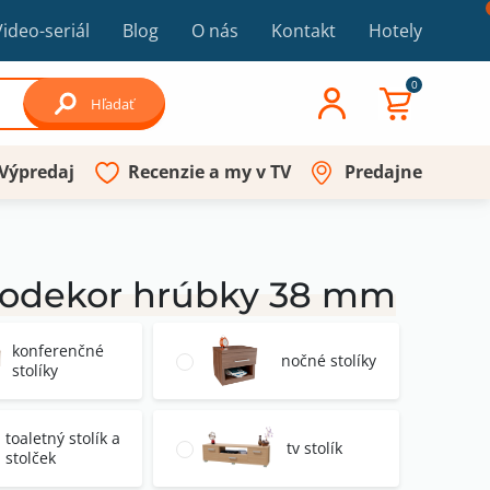
Video-seriál
Blog
O nás
Kontakt
Hotely
0
Hľadať
Výpredaj
Recenzie a my v TV
Predajne
evodekor hrúbky 38 mm
konferenčné
nočné stolíky
stolíky
toaletný stolík a
tv stolík
stolček