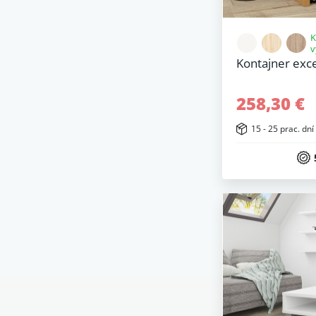
K
v
Kontajner exc
258,30 €
15 - 25 prac. dní