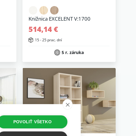
Knižnica EXCELENT V:1700
514,14 €
15 - 25 prac. dní
5 r. záruka
POVOLIŤ VŠETKO