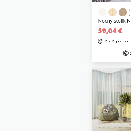
K
v
Nočný stolík 
59,04 €
15 - 25 prac. dní