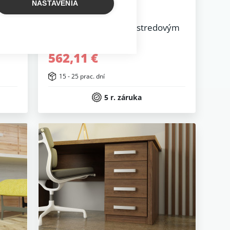
NASTAVENIA
vým
Knižnica EXCELENT so stredovým
predelom V:1700
562,11 €
15 - 25 prac. dní
5 r. záruka