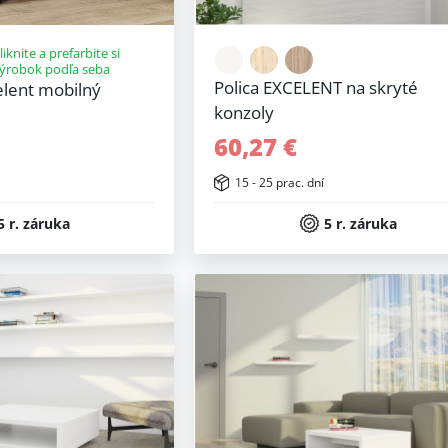
liknite a prefarbite si
ýrobok podľa seba
Polica EXCELENT na skryté
elent mobilný
konzoly
60,27 €
15 - 25 prac. dní
5 r. záruka
5 r. záruka