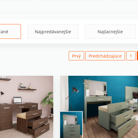
čané
Najpredávanejšie
Najlacnejšie
Prvý
Predchádzajúce
1