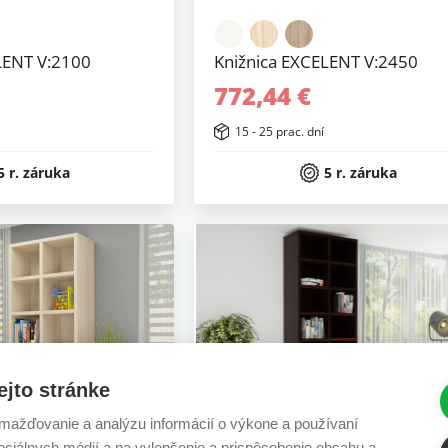
LENT V:2100
Knižnica EXCELENT V:2450
772,44 €
15 - 25 prac. dní
5 r. záruka
5 r. záruka
ejto stránke
ažďovanie a analýzu informácií o výkone a používaní
sociálnych médií a na vylepšenie a prispôsobenie obsahu a