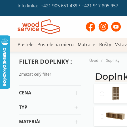
Info linka:
+421 905 651 439
/
+421 917 805 957
Postele
Postele na mieru
Matrace
Rošty
Vstav
FILTER DOPLNKY :
/
Úvod
Doplnky
Doplnk
Zmazať celý filter
CENA
TYP
MATERIÁL