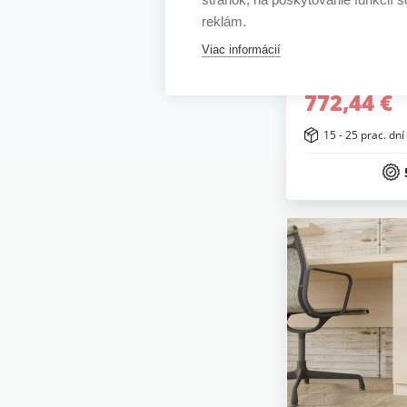
reklám.
Knižnica EXCE
Viac informácií
predelom V:2
772,44 €
15 - 25 prac. dní