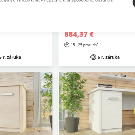
LENT so stredovým
Knižnica EXCELENT so stredo
100
predelom V:2450
884,37 €
15 - 25 prac. dní
5 r. záruka
5 r. záruka