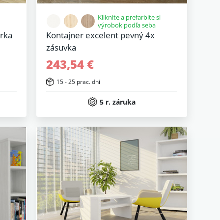
Kliknite a prefarbite si
výrobok podľa seba
erka
Kontajner excelent pevný 4x
zásuvka
243,54 €
15 - 25 prac. dní
5 r. záruka