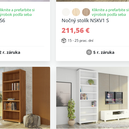
liknite a prefarbite si
Kliknite a prefarbite si
ýrobok podľa seba
výrobok podľa seba
NS6
Nočný stolík NSKV1 S
211,56 €
15 - 25 prac. dní
2 r. záruka
5 r. záruka