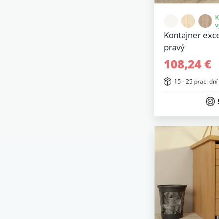
K
v
Kontajner exc
pravý
108,24 €
15 - 25 prac. dní