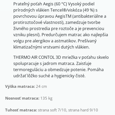
Prateľný poťah Aegis (60 °C) Vysoký podiel
prírodných vlákien Tencel®/viskóza (49 %) s
povrchovou úpravou AegisTM (antibakteriálne a
protiroztočové vlastnosti), zamedzuje tvorbe
živného prostredia pre roztoče a je prevenciou
vzniku plesní). Predurčujem matrac ako najlepšia
volgu pre alergikov a astmatikov. Prešívaný
klimatizačnými vrstvami dutých vlákien.
THERMO AIR CONTOL 3D mriežka v poťahu skvelo
spolupracuje s jadrom matraca. Zaisťuje
termoreguláciu a obmedzuje potenie. Pomáha
udržať lôžko suché a hygienicky čisté.
Výška matraca:
24 cm
Nosnosť matraca:
135 kg
Tuhosť matraca:
strana soft 7/10, strana hard 9/10