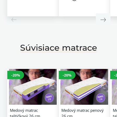
Súvisiace matrace
-20%
-20%
-
Medový matrac
Medový matrac penový
M
taštičkový 26 cm
26 cm
ta