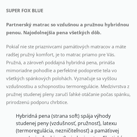
SUPER FOX BLUE
Partnerský matrac so vzdušnou a pružnou hybridnou
penou. Najodolnejšia pena všetkých dôb.
Pokiaľ nie ste priaznivcami pamäťových matracov a máte
radšej pružný komfort, je to matrac priamo pre Vás.
Pružná, a zároveň poddajná hybridná pena, prináša
mimoriadne pohodlie a perfektné podopretie tela vo
všetkých spánkových polohách. Vyznačuje sa vyššou
vzdušnosťou a schopnosťou termoregulácie. Medzivrstva z
pružnej studenej pleny zaručí ľahké otáčanie počas spánku,
prirodzenú podporu chrbtice.
Hybridná pena (strana soft) spája výhody
studenej peny (vzdušnosť, pružnosť), latexu
(termoregulácia, nezničiteľnosť) a pamäťovej