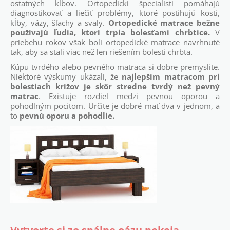
ostatných kĺbov. Ortopedickí špecialisti pomáhajú
diagnostikovať a liečiť problémy, ktoré postihujú kosti,
kĺby, väzy, šľachy a svaly.
Ortopedické matrace bežne
používajú ľudia, ktorí trpia bolesťami chrbtice.
V
priebehu rokov však boli ortopedické matrace navrhnuté
tak, aby sa stali viac než len riešením bolesti chrbta.
Kúpu tvrdého alebo pevného matraca si dobre premyslite.
Niektoré výskumy ukázali, že
najlepším matracom pri
bolestiach krížov je skôr stredne tvrdý než pevný
matrac
. Existuje rozdiel medzi pevnou oporou a
pohodlným pocitom. Určite je dobré mať dva v jednom, a
to
pevnú oporu a pohodlie.