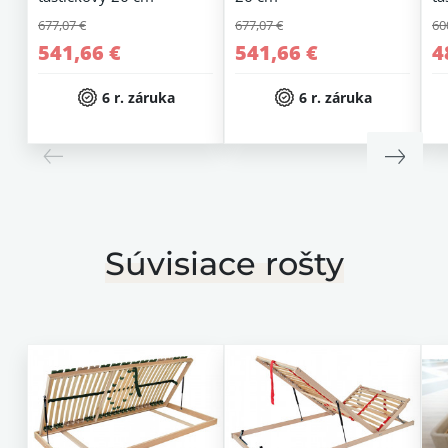
677,07 €
677,07 €
60
541,66 €
541,66 €
4
6 r. záruka
6 r. záruka
Súvisiace rošty