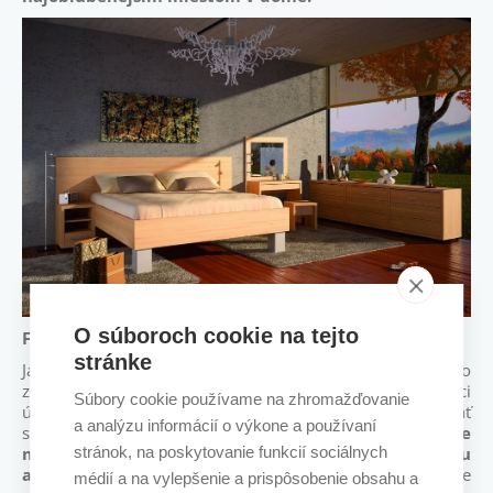
O súboroch cookie na tejto
Farebná schéma
stránke
Jasné a živé farby sa môžu stať zdať ako skvelá voľba, no
zle navolené farebné kombinácie môžu spôsobiť nežiaduci
Súbory cookie používame na zhromažďovanie
účinok a váš spánok môže byť narušený. Je dobré vyberať
a analýzu informácií o výkone a používaní
si
upokojujúce farby, ako sú: pastelové odtiene
stránok, na poskytovanie funkcií sociálnych
modrej a zelenej, pretože podporujú upokojujúcu
atmosféru.
Viac o tom, ako farebne ladiť spálňu, sme pre
médií a na vylepšenie a prispôsobenie obsahu a