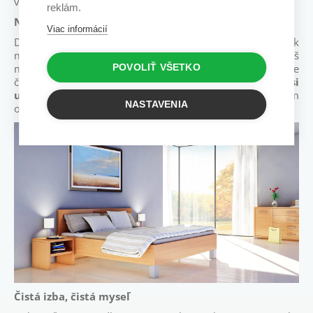
vás spísali v
tomto článku.
reklám.
Nový matrac
Viac informácií
Dobrému spánku môže pomôcť len kvalitný matrac. Ak
máte svoj matrac už nejakú tú dobu, je hrudkovitý, príliš
mäkký, alebo tvrdý a bráni vám pri pokojnom zaspávaní, je
POVOLIŤ VŠETKO
čas ho vymeniť za nový.
Pri kúpe nového matraca si
urobte rozsiahly prieskum
.
Naši predajcovia vám
NASTAVENIA
ochotne poradia a pomôžu pri
správnom výbere
.
Čistá izba, čistá myseľ