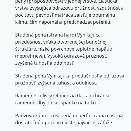
peny (prispôsobivosť) v jednej vrstve. Elastická
vrstva zvyšujúca odrazovú pružnosť, vzdušnosť a
pocitovú pevnosť matraca zaisťuje optimálnu
klímu, čím napomáha predchádzať poteniu.
Studená pena (strana hard) Vynikajúca
priedušnosť vďaka otvorenejšej bunečnej
štruktúre, nízke povrchové teplotné napätie
(neprehrieva). Vysoká odrazová pružnosť,
zvýšená tuhosť a odolnosť.
Studená pena Vynikajúca priedušnosť a odrazová
pružnosť, zvýšená tuhosť a odolnosť.
Ramenné kolísky Obmedzia tlak a ochránia
ramenné kĺby počas spánku na boku.
Panvová zóna – zosilnená neperforovaná časť na
dostatočnú oporu v mieste najväčšej záťaže.