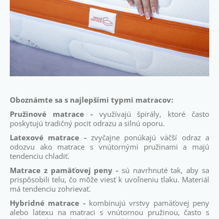
Oboznámte sa s najlepšími typmi matracov:
Pružinové matrace -
využívajú špirály, ktoré často
poskytujú tradičný pocit odrazu a silnú oporu.
Latexové matrace -
zvyčajne ponúkajú väčší odraz a
odozvu ako matrace s vnútornými pružinami a majú
tendenciu chladiť.
Matrace z pamäťovej peny -
sú navrhnuté tak, aby sa
prispôsobili telu, čo môže viesť k uvoľneniu tlaku. Materiál
má tendenciu zohrievať.
Hybridné matrace -
kombinujú vrstvy pamäťovej peny
alebo latexu na matraci s vnútornou pružinou, často s