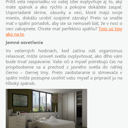
Príliš veľa neporiadku vo vašej izbe ovplyvňuje aj to, aký
máte spánok a ako rýchlo a pokojne dokážete zaspať.
Usporiadané skrine, zásuvky a veci, ktoré majú svoje
miesto, dokážu urobiť ozajstné zázraky! Preto sa snažte
mať v spálni poriadok, aby ste sa nemuseli báť, že v noci o
veci zakopnete. Chcete mať perfektnú spálňu?
Toto sú tipy
ako na to
.
Jemné osvetlenie
Vo večerných hodinách, keď začína náš organizmus
relaxovať, môže úroveň svetla ovplyvňovať, ako dlho vám
bude trvať zaspávanie. Vaše oči a myseľ potrebujú čas na
prispôsobenie sa a prechod z jasného svetla do náhlej
čierno – čiernej tmy. Preto zaobstaranie si stmievača v
spálni môže postupne uvoľniť vašu myseľ a pripraviť ju na
hlboký spánok.