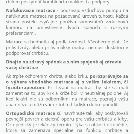
cieľom poskytnúť kombináciu mäkkosti a podpory.
Nafukovacie matrace -
používajú vzduchovú pumpu na
nafúknutie matraca na požadovanú úroveň tuhosti. Každá
strana postele zvyčajne používa samostatnú vzduchovú
komoru na umiestnenie dvoch spiacich s rôznymi
preferenciami.
Matrace sa hodnotia aj podľa tvrdosti. Všeobecne platí, že
príliš tvrdý, alebo príliš mäkký matrac nemusí dostatočne
podporovať chrbticu.
Dbajte na zdravý spánok a s ním spojené aj zdravie
vašej chrbtice
Ak trpíte ochorením chrbta, alebo krku,
porozprávajte sa
o výbere vhodného matraca aj s vašim lekárom, či
fyzioterapeutom.
Pri ležaní na matraci by ste sa mali
zamerať na to, aby krk a kríže boli v neutrálnej polohe. Aj
keď lekári nie sú odborníkmi na matrace, poznajú vašu
anamnézu a môžu vám z tohto hľadiska dobre poradiť.
Ortopedické matrace
sú navrhnuté tak, aby poskytovali
pevnejší povrch a cielenú oporu pre vašu chrbticu a kĺby.
Ortopedický je lekársky termín. Týka sa oblasti ortopédie,
ktorá sa zameriava špeciálne na funkciu chrbtice a