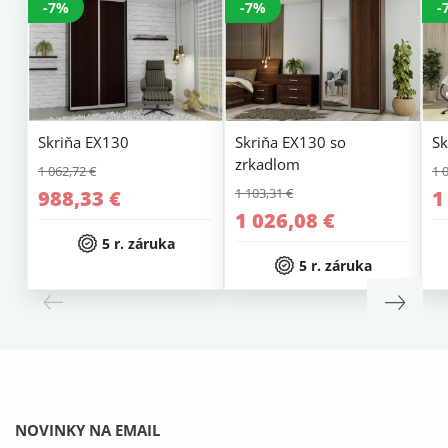
-7%
-7%
-
Skriňa EX130
Skriňa EX130 so
Sk
zrkadlom
1 062,72 €
1 
1 103,31 €
988,33 €
1
1 026,08 €
5 r. záruka
5 r. záruka
NOVINKY NA EMAIL