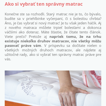
Ako si vybrať ten správny matrac
Konečne ste sa rozhodli. Starý matrac nie je to, čo bývalo,
budíte sa v priehlbinke vyčerpaní, či s bolesťou chrbta?
Áno, je čas vybrať si nový matrac! Je tu však jeden háčik. Aj
z nového matraca môžete trpieť bolesťami a dokonca
väčšími ako doteraz. Máte šťastie, že čítate tento článok.
Viete prečo? Pretože aj
napriek tomu, že na trhu
existuje niekoľko druhov matracov, nie všetky môžu
pasovať práve vám
. V príspevku sa dočítate nielen o
všetkých možných druhoch matracov, ale nájdete aj
užitočné rady, ako si vybrať ten správny matrac práve pre
vás.