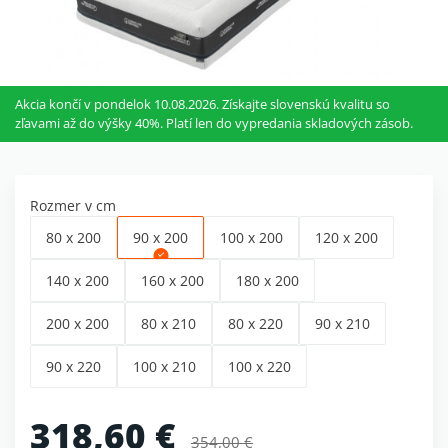
Akcia končí v pondelok 10.08.2026. Získajte slovenskú kvalitu so
zľavami až do výšky 40%. Platí len do vypredania skladových zásob.
Rozmer v cm
80 x 200
90 x 200
100 x 200
120 x 200
140 x 200
160 x 200
180 x 200
200 x 200
80 x 210
80 x 220
90 x 210
90 x 220
100 x 210
100 x 220
318,60 €
354,00 €