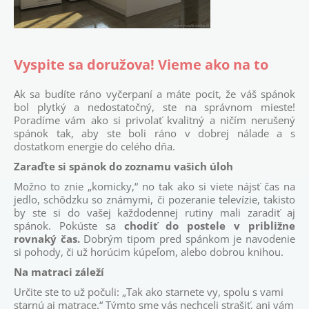
Vyspite sa doružova! Vieme ako na to
Ak sa budíte ráno vyčerpaní a máte pocit, že váš spánok
bol plytký a nedostatočný, ste na správnom mieste!
Poradíme vám ako si privolať kvalitný a ničím nerušený
spánok tak, aby ste boli ráno v dobrej nálade a s
dostatkom energie do celého dňa.
Zaraďte si spánok do zoznamu vašich úloh
Možno to znie „komicky,“ no tak ako si viete nájsť čas na
jedlo, schôdzku so známymi, či pozeranie televízie, takisto
by ste si do vašej každodennej rutiny mali zaradiť aj
spánok. Pokúste sa
chodiť do postele v približne
rovnaký čas.
Dobrým tipom pred spánkom je navodenie
si pohody, či už horúcim kúpeľom, alebo dobrou knihou.
Na matraci záleží
Určite ste to už počuli: „Tak ako starnete vy, spolu s vami
starnú aj matrace.“ Týmto sme vás nechceli strašiť, ani vám