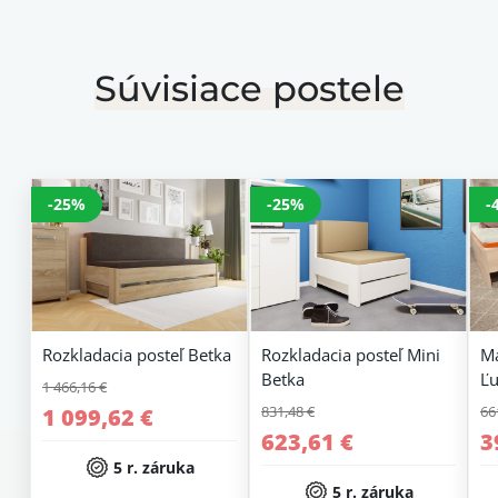
Súvisiace postele
-25%
-25%
-
Rozkladacia posteľ Betka
Rozkladacia posteľ Mini
Ma
Betka
Ľu
1 466,16 €
831,48 €
66
1 099,62 €
623,61 €
3
5 r. záruka
5 r. záruka