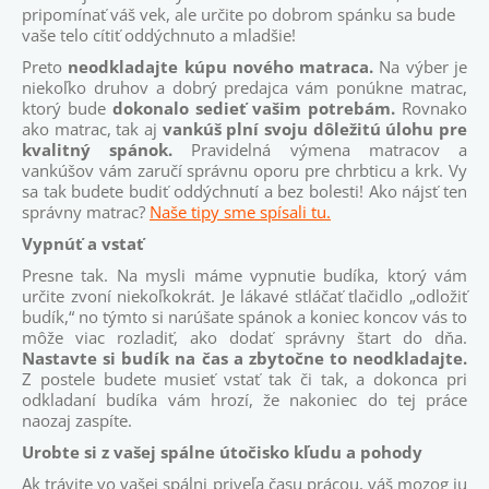
pripomínať váš vek, ale určite po dobrom spánku sa bude
vaše telo cítiť oddýchnuto a mladšie!
Preto
neodkladajte kúpu nového matraca.
Na výber je
niekoľko druhov a dobrý predajca vám ponúkne matrac,
ktorý bude
dokonalo sedieť vašim potrebám.
Rovnako
ako matrac, tak aj
vankúš plní svoju dôležitú úlohu pre
kvalitný spánok.
Pravidelná výmena matracov a
vankúšov vám zaručí správnu oporu pre chrbticu a krk. Vy
sa tak budete budiť oddýchnutí a bez bolesti! Ako nájsť ten
správny matrac?
Naše tipy sme spísali tu.
Vypnúť a vstať
Presne tak. Na mysli máme vypnutie budíka, ktorý vám
určite zvoní niekoľkokrát. Je lákavé stláčať tlačidlo „odložiť
budík,“ no týmto si narúšate spánok a koniec koncov vás to
môže viac rozladiť, ako dodať správny štart do dňa.
Nastavte si budík na čas a zbytočne to neodkladajte.
Z postele budete musieť vstať tak či tak, a dokonca pri
odkladaní budíka vám hrozí, že nakoniec do tej práce
naozaj zaspíte.
Urobte si z vašej spálne útočisko kľudu a pohody
Ak trávite vo vašej spálni priveľa času prácou, váš mozog ju