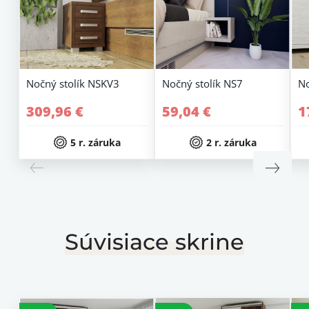
Nočný stolík NSKV3
Nočný stolík NS7
No
309,96 €
59,04 €
1
5 r. záruka
2 r. záruka
Súvisiace skrine