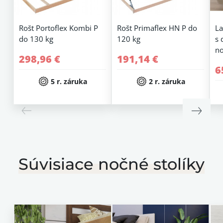
Rošt Portoflex Kombi P
Rošt Primaflex HN P do
La
do 130 kg
120 kg
s 
no
298,96 €
191,14 €
6
5 r. záruka
2 r. záruka
Súvisiace nočné stolíky