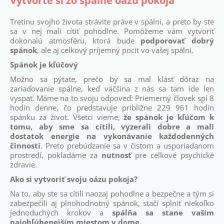
Vytvorte si zo spálne oázu pokoja
Tretinu svojho života strávite práve v spálni, a preto by ste
sa v nej mali cítiť pohodlne. Pomôžeme vám vytvoriť
dokonalú atmosféru, ktorá bude
podporovať dobrý
spánok
, ale aj celkový príjemný pocit vo vašej spálni.
Spánok je kľúčový
Možno sa pýtate, prečo by sa mal klásť dôraz na
zariaďovanie spálne, keď väčšina z nás sa tam ide len
vyspať. Máme na to svoju odpoveď: Priemerný človek spí 8
hodín denne, čo predstavuje približne 229 961 hodín
spánku za život. Všetci vieme,
že spánok je kľúčom k
tomu, aby sme sa cítili, vyzerali dobre a mali
dostatok energie na vykonávanie každodenných
činností
. Preto prebúdzanie sa v čistom a usporiadanom
prostredí, pokladáme za
nutnosť
pre celkové psychické
zdravie.
Ako si vytvoriť svoju oázu pokoja?
Na to, aby ste sa cítili naozaj pohodlne a bezpečne a tým si
zabezpečili aj plnohodnotný spánok, stačí splniť niekoľko
jednoduchých krokov a
spálňa sa stane vašim
najobľúbenejším miestom v dome.