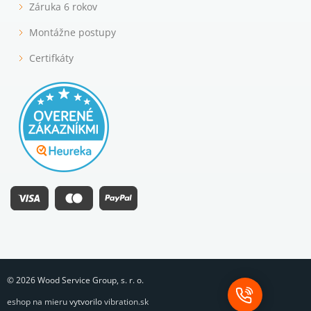
Záruka 6 rokov
Montážne postupy
Certifkáty
© 2026 Wood Service Group, s. r. o.
eshop na mieru
vytvorilo
vibration.sk