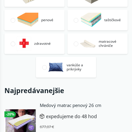
penové
taštičkové
matracové
zdravotné
chrániče
vankúše a
prikrývky
Najpredávanejšie
Medový matrac penový 26 cm
-20%
expedujeme do 48 hod
677,07 €