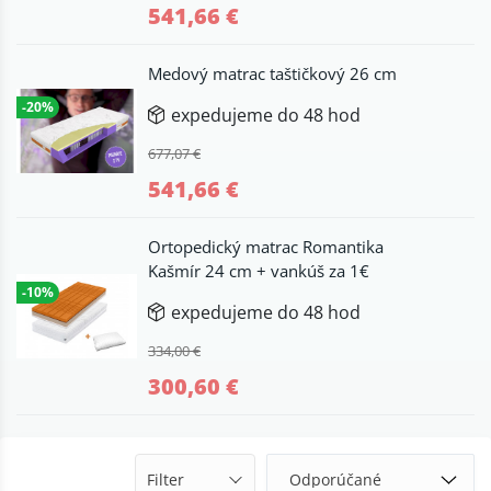
541,66 €
Medový matrac taštičkový 26 cm
-20%
expedujeme do 48 hod
677,07 €
541,66 €
Ortopedický matrac Romantika
Kašmír 24 cm + vankúš za 1€
-10%
expedujeme do 48 hod
334,00 €
300,60 €
Filter