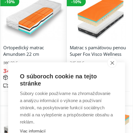
-10%
-10%
Ortopedický matrac
Matrac s pamäťovou penou
Amundsen 22 cm
Super Fox Visco Wellness
380,00 €
345,00 €
342,00 €
310,50 €
O súboroch cookie na tejto
4-8 týždňov
15 - 25 prac. dní
stránke
Doprava zadarmo
Doprava zadarmo
Súbory cookie používame na zhromažďovanie
5 r. záruka
6 r. záruka
a analýzu informácií o výkone a používaní
stránok, na poskytovanie funkcií sociálnych
-10%
médií a na vylepšenie a prispôsobenie obsahu a
reklám.
Viac informácií