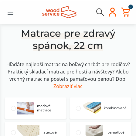
0
Matrace pre zdravý
spánok, 22 cm
Hľadáte najlepší matrac na boľavý chrbát pre rodičov?
Praktický skladací matrac pre hostí a návštevy? Alebo
vrchný matrac na posteľ s pamäťovou penou? Dopl
Zobraziť viac
medové
kombinované
matrace
latexové
pamäťové