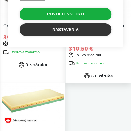
POVOLIŤ VŠETKO
Ortopedický matrac Fyzio Air
Matrac s pamäťovou penou
NASTAVENIA
Super Fox Visco Classic
395,00 €
345,00 €
2 až 5 prac. dní
310,50 €
Doprava zadarmo
15 - 25 prac. dní
Doprava zadarmo
3 r. záruka
6 r. záruka