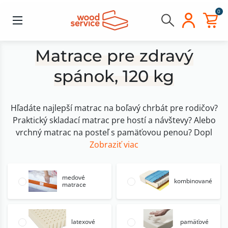
0
Matrace pre zdravý
spánok, 120 kg
Hľadáte najlepší matrac na boľavý chrbát pre rodičov?
Praktický skladací matrac pre hostí a návštevy? Alebo
vrchný matrac na posteľ s pamäťovou penou? Dopl
Zobraziť viac
medové
kombinované
matrace
latexové
pamäťové