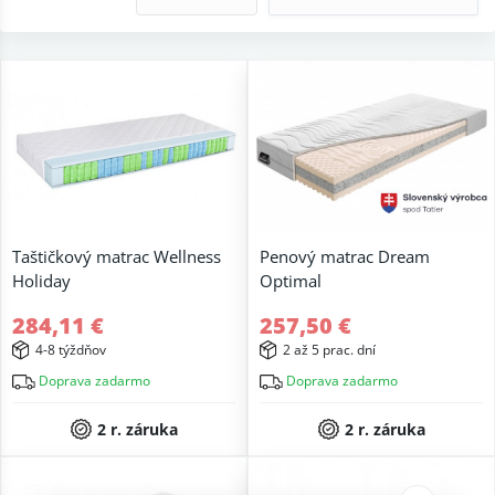
Taštičkový matrac Wellness
Penový matrac Dream
Holiday
Optimal
284,11 €
257,50 €
4-8 týždňov
2 až 5 prac. dní
Doprava zadarmo
Doprava zadarmo
2 r. záruka
2 r. záruka