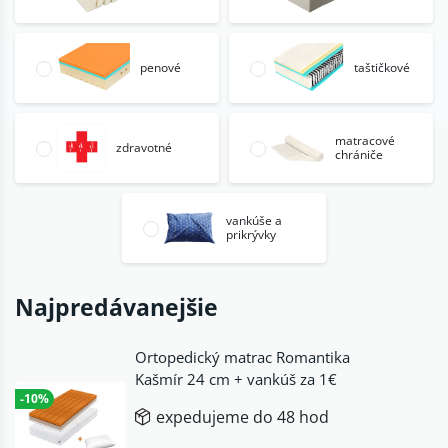
penové
taštičkové
matracové
zdravotné
chrániče
vankúše a
prikrývky
Najpredávanejšie
Ortopedický matrac Romantika
Kašmír 24 cm + vankúš za 1€
-10%
expedujeme do 48 hod