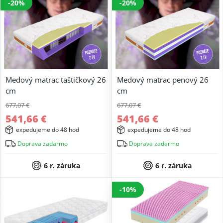
-20%
-20%
Medový matrac taštičkový 26
Medový matrac penový 26
cm
cm
677,07 €
677,07 €
541,66 €
541,66 €
expedujeme do 48 hod
expedujeme do 48 hod
Doprava zadarmo
Doprava zadarmo
6 r. záruka
6 r. záruka
-10%