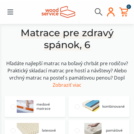
0
Matrace pre zdravý
spánok, 6
Hľadáte najlepší matrac na boľavý chrbát pre rodičov?
Praktický skladací matrac pre hostí a návštevy? Alebo
vrchný matrac na posteľ s pamäťovou penou? Dopl
Zobraziť viac
medové
kombinované
matrace
latexové
pamäťové