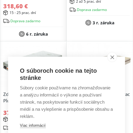
2 až 5 prac. dní
318,60 €
Doprava zadarmo
15 - 25 prac. dní
Doprava zadarmo
3 r. záruka
6 r. záruka
O súboroch cookie na tejto
stránke
Súbory cookie používame na zhromažďovanie
Zdravotný matrac Memory
Antialergický latexový matrac
a analýzu informácií o výkone a používaní
Plus
Medi Vita plus
stránok, na poskytovanie funkcií sociálnych
médií a na vylepšenie a prispôsobenie obsahu a
372,50 €
698,55 €
reklám.
2 až 5 prac. dní
15 - 25 prac. dní
Viac informácií
Doprava zadarmo
Doprava zadarmo