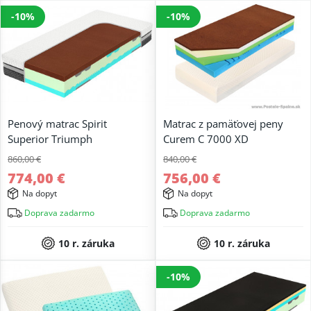
-10%
-10%
Penový matrac Spirit
Matrac z pamäťovej peny
Superior Triumph
Curem C 7000 XD
860,00 €
840,00 €
774,00 €
756,00 €
Na dopyt
Na dopyt
Doprava zadarmo
Doprava zadarmo
10 r. záruka
10 r. záruka
-10%