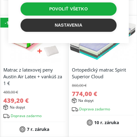
3 r. záruka
5 r. záruka
POVOLIŤ VŠETKO
-10%
-10%
NASTAVENIA
Matrac z latexovej peny
Ortopedický matrac Spirit
Austin Air Latex + vankúš za
Superior Cloud
1 €
860,00 €
488,00 €
774,00 €
439,20 €
Na dopyt
Na dopyt
Doprava zadarmo
Doprava zadarmo
10 r. záruka
7 r. záruka