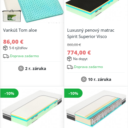
Vankúš Tom aloe
Luxusný penový matrac
Spirit Superior Visco
86,00 €
860,00 €
5-6 týždňov
774,00 €
Doprava zadarmo
Na dopyt
Doprava zadarmo
2 r. záruka
10 r. záruka
-10%
-10%