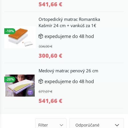
541,66 €
Ortopedický matrac Romantika
Kašmír 24 cm + vankúš za 1€
-10%
expedujeme do 48 hod
334,00 €
300,60 €
Medový matrac penový 26 cm
-20%
expedujeme do 48 hod
677,07 €
541,66 €
Filter