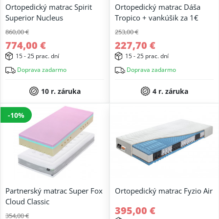
Ortopedický matrac Spirit
Ortopedický matrac Dáša
Superior Nucleus
Tropico + vankúšik za 1€
860,00 €
253,00 €
774,00 €
227,70 €
15 - 25 prac. dní
15 - 25 prac. dní
Doprava zadarmo
Doprava zadarmo
10 r. záruka
4 r. záruka
-10%
Partnerský matrac Super Fox
Ortopedický matrac Fyzio Air
Cloud Classic
395,00 €
354,00 €