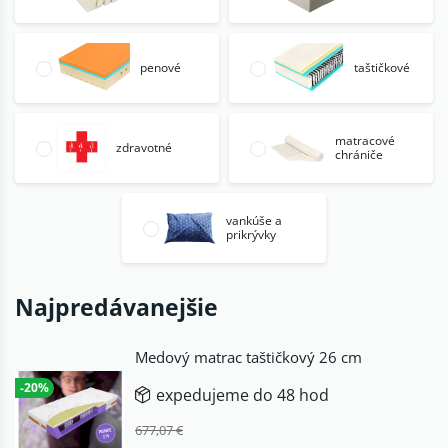
penové
taštičkové
matracové
zdravotné
chrániče
vankúše a
prikrývky
Najpredávanejšie
Medový matrac taštičkový 26 cm
-20%
expedujeme do 48 hod
677,07 €