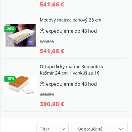
541,66 €
Medový matrac penový 26 cm
-20%
expedujeme do 48 hod
677,07 €
541,66 €
Ortopedický matrac Romantika
Kašmír 24 cm + vankúš za 1€
-10%
expedujeme do 48 hod
334,00 €
300,60 €
Filter