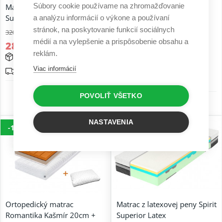
Súbory cookie používame na zhromažďovanie
Matrac s pamäťovou penou
Ortopedický matrac
Super Fox Visco Wellness
Romantika Kašmír 24 cm +
a analýzu informácií o výkone a používaní
vankúš za 1€
stránok, na poskytovanie funkcií sociálnych
320,00 €
médií a na vylepšenie a prispôsobenie obsahu a
334,00 €
288,00 €
reklám.
300,60 €
15 - 25 prac. dní
expedujeme do 48 hod
Viac informácií
Doprava zadarmo
Doprava zadarmo
6 r. záruka
POVOLIŤ VŠETKO
5 r. záruka
NASTAVENIA
-10%
-10%
Ortopedický matrac
Matrac z latexovej peny Spirit
Romantika Kašmír 20cm +
Superior Latex