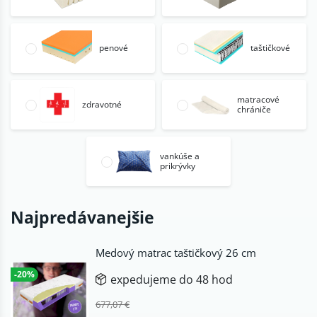
penové
taštičkové
matracové
zdravotné
chrániče
vankúše a
prikrývky
Najpredávanejšie
Medový matrac taštičkový 26 cm
-20%
expedujeme do 48 hod
677,07 €