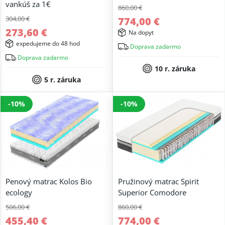
vankúš za 1€
860,00 €
304,00 €
774,00 €
273,60 €
Na dopyt
expedujeme do 48 hod
Doprava zadarmo
Doprava zadarmo
10 r. záruka
5 r. záruka
-10%
-10%
Penový matrac Kolos Bio
Pružinový matrac Spirit
ecology
Superior Comodore
506,00 €
860,00 €
455,40 €
774,00 €