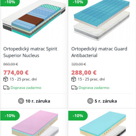
-10%
-10%
Ortopedický matrac Spirit
Ortopedický matrac Guard
Superior Nucleus
Antibacterial
860,00 €
320,00 €
774,00 €
288,00 €
15 - 25 prac. dní
15 - 25 prac. dní
Doprava zadarmo
Doprava zadarmo
10 r. záruka
5 r. záruka
-10%
-10%