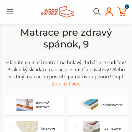
0
Matrace pre zdravý
spánok, 9
Hľadáte najlepší matrac na boľavý chrbát pre rodičov?
Praktický skladací matrac pre hostí a návštevy? Alebo
vrchný matrac na posteľ s pamäťovou penou? Dopl
Zobraziť viac
medové
kombinované
matrace
latexové
pamäťové