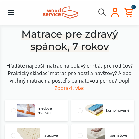
0
Matrace pre zdravý
spánok, 7 rokov
Hľadáte najlepší matrac na boľavý chrbát pre rodičov?
Praktický skladací matrac pre hostí a návštevy? Alebo
vrchný matrac na posteľ s pamäťovou penou? Dopl
Zobraziť viac
medové
kombinované
matrace
latexové
pamäťové