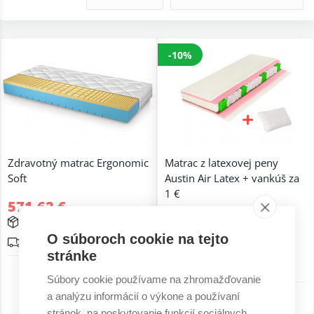
-10%
Zdravotný matrac Ergonomic
Matrac z latexovej peny
Soft
Austin Air Latex + vankúš za
1 €
571,62 €
488,00 €
15 - 25 prac. dní
439,20 €
O súboroch cookie na tejto
Doprava zadarmo
Na dopyt
stránke
Doprava zadarmo
7 r. záruka
Súbory cookie používame na zhromažďovanie
a analýzu informácií o výkone a používaní
7 r. záruka
stránok, na poskytovanie funkcií sociálnych