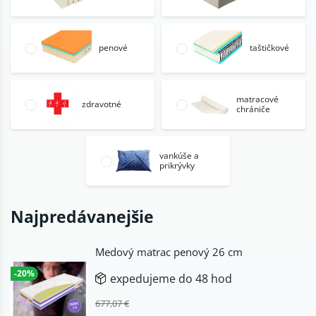
penové
taštičkové
matracové
zdravotné
chrániče
vankúše a
prikrývky
Najpredávanejšie
Medový matrac penový 26 cm
-20%
expedujeme do 48 hod
677,07 €