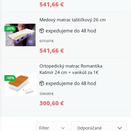
541,66 €
Medový matrac taštičkový 26 cm
-20%
expedujeme do 48 hod
677,07 €
541,66 €
Ortopedický matrac Romantika
Kašmír 24 cm + vankúš za 1€
-10%
expedujeme do 48 hod
334,00 €
300,60 €
Filter